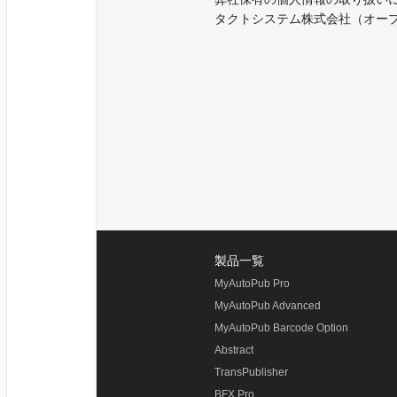
タクトシステム株式会社（オー
製品一覧
MyAutoPub Pro
MyAutoPub Advanced
MyAutoPub Barcode Option
Abstract
TransPublisher
BFX Pro