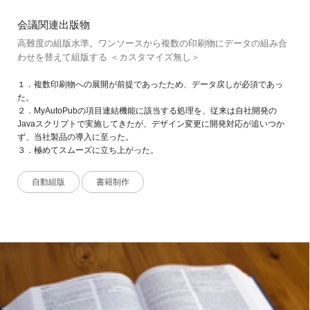
会議関連出版物
高難度の組版水準。ワンソースから複数の印刷物にデータの組み合
わせを替えて組版する ＜カスタマイズ無し＞
１．複数印刷物への展開が前提であったため、データ戻しが必須であっ
た。
２．MyAutoPubの項目連結機能に該当する処理を、従来は自社開発の
Javaスクリプトで実施してきたが、デザイン変更に開発対応が追いつか
ず、当社製品の導入に至った。
３．極めてスムーズに立ち上がった。
自動組版
書籍制作