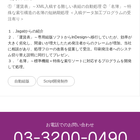
①「運賃表」～XML入稿する難しい表組の自動処理 ②「名簿」～特
殊な索引構造の名簿の短納期処理 ＜入稿データ加工プログラムの受
注有り＞
１．Jagatからの紹介
２．「運賃表」～専用組版ソフトからInDesignへ移行していたが、効率が
大きく劣化し、間違いが増大したため発注者からのクレームが増加。当社
に相談があり、処理フローの改善を提案して受注。印刷発注者へのシステ
ム切り替え説明に同行してプレゼン。
３．「名簿」～標準機能＋特殊な索引ソートに対応するプログラムを開発
して処理。
自動組版
Script開発制作
お電話でのお問い合わせ