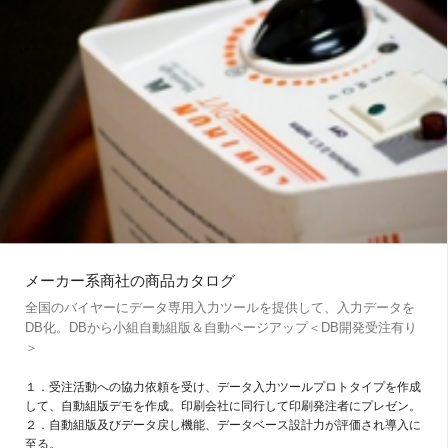
メーカー系商社の商品カタログ
全国のバイヤーにデータ専用入力ツールを提供して、入力データを
DB化。DBから小組自動組版＆自動ページアップ＜DB開発受注有り
＞
１．受注活動への協力依頼を受け、データ入力ツールプロトタイプを作成
して、自動組版デモを作成。印刷会社に同行して印刷発注者にプレゼン。
２．自動組版及びデータ戻し機能、データベース設計力が評価され導入に
至る。