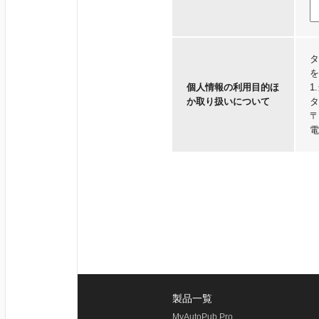
タ
を
個人情報の利用目的ほ
1
か取り扱いについて
タ
〒
電
2
当
ド
1
2
3
当
者
4
製品一覧
お
MyAutoPub Pro