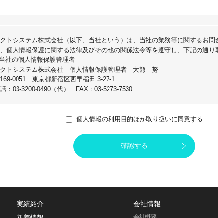
クトシステム株式会社（以下、当社という）は、当社の業務等に関するお問
、個人情報保護に関する法律及びその他の関係法令等を遵守し、下記の通り
.当社の個人情報保護管理者
クトシステム株式会社 個人情報保護管理者 大熊 努
169-0051 東京都新宿区西早稲田 3-27-1
話：03-3200-0490（代） FAX：03-5273-7530
.個人情報の利用目的
社は、当社の業務等に関するお問合せに際して、その対応に必要な個人情報
個人情報の利用目的ほか取り扱いに同意する
レス等）をお預かりします。お預かりした個人情報は、下記の目的にのみ利
. 折り返しご連絡するため
. お問合せに対する回答のため
.個人情報の第三者への提供
社は、お客様本人の同意を得た場合又は、法令に基づく情報開示要求に応じ
に提供はいたしません。
.個人情報の預託
実績紹介
会社情報
預かりした個人情報の取扱いは社内にて行っており、当社の委託先に預託す
会社概要
新着情報