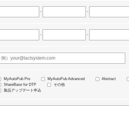
-
-
-
-
MyAutoPub Pro
MyAutoPub Advanced
Abstract
ShareBase for DTP
その他
製品アップデート申込